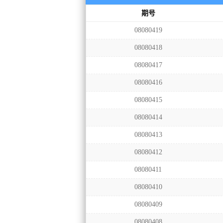
期号
08080419
08080418
08080417
08080416
08080415
08080414
08080413
08080412
08080411
08080410
08080409
08080408