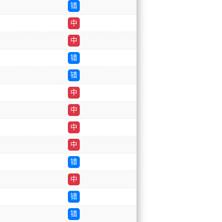
错
中
中
错
错
中
中
中
中
错
中
错
错