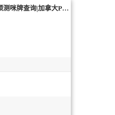
记得回家:28Yc.cOm 加拿大28-预测|加拿大PC结果查询|28在线预测咪牌查询|加拿大PC在线预测_专注研究_加拿大PC28_官方!