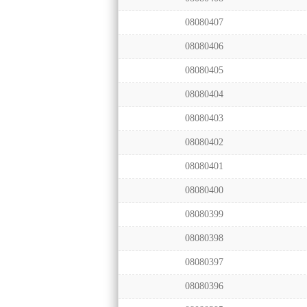
08080407
08080406
08080405
08080404
08080403
08080402
08080401
08080400
08080399
08080398
08080397
08080396