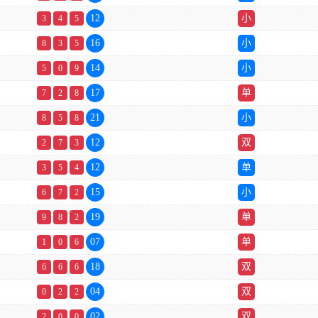
12
小
3
4
5
16
小
8
3
5
14
小
5
0
9
17
单
7
2
8
21
小
8
5
8
12
双
2
7
3
12
单
3
5
4
15
小
6
7
2
19
单
9
8
2
07
单
1
0
6
18
双
6
6
6
04
双
0
2
2
02
双
2
0
0