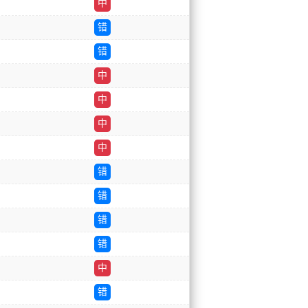
中
错
错
中
中
中
中
错
错
错
错
中
错