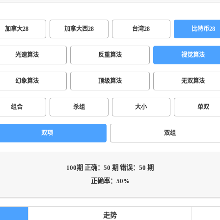
加拿大28
加拿大西28
台湾28
比特币28
光速算法
反重算法
视觉算法
幻象算法
顶级算法
无双算法
组合
杀组
大小
单双
双项
双组
100期 正确：50 期 错误：50 期
正确率：50%
走势