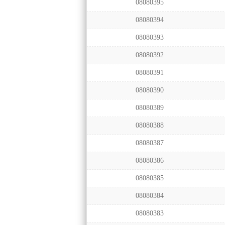
08080395
08080394
08080393
08080392
08080391
08080390
08080389
08080388
08080387
08080386
08080385
08080384
08080383