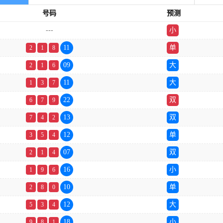
号码
预测
---
小
11
单
2
1
8
09
大
2
1
6
11
大
1
3
7
22
双
6
7
9
13
双
7
4
2
12
单
3
5
4
07
双
2
1
4
16
小
1
9
6
10
单
2
8
0
12
大
5
3
4
18
小
9
8
1