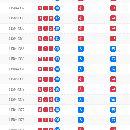
115044387
9
0
1
10
小
中
115044386
3
9
0
12
小
中
115044385
1
4
5
10
小
中
115044384
6
5
0
11
小
中
115044383
1
6
1
08
大
错
115044382
7
5
1
13
大
错
115044381
8
0
2
10
大
错
115044380
9
0
1
10
小
中
115044379
6
5
5
16
大
中
115044378
2
5
4
11
大
错
115044377
6
4
0
10
大
错
115044376
1
1
4
06
大
错