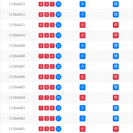
115044413
0
3
7
10
大
错
115044412
9
6
1
16
小
错
115044411
6
1
5
12
小
中
115044410
6
2
4
12
小
中
115044409
4
0
7
11
大
错
115044408
7
5
4
16
小
错
115044407
4
3
3
10
大
错
115044406
0
5
7
12
小
中
115044405
9
6
1
16
小
错
115044404
7
2
0
09
小
中
115044403
7
4
8
19
小
错
115044402
7
3
7
17
小
错
115044401
0
3
8
11
小
中