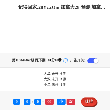
记得回家:28Yc.cOm 加拿大28-预测|加拿大PC结果查询|28在线预测咪牌查询|加拿大PC在线预测_专注研究_加拿大PC28_官方!
第
115044462
期 距下期:
01
分
10
秒
广告开关：
大单
未开:
6
期
大双
未开:
3
期
小单
未开:
1
期
0
0
0
00
小
双
咪牌
+
+
=
-