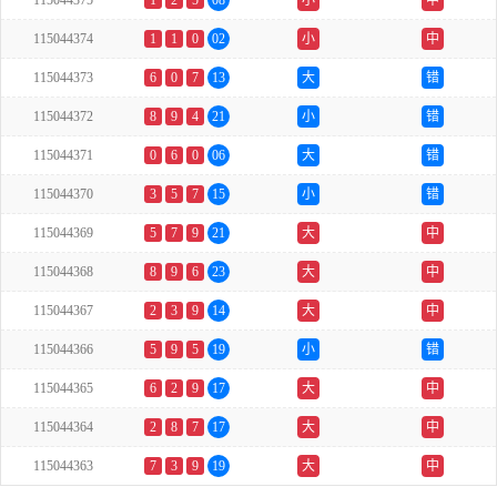
115044375
1
2
5
08
小
中
115044374
1
1
0
02
小
中
115044373
6
0
7
13
大
错
115044372
8
9
4
21
小
错
115044371
0
6
0
06
大
错
115044370
3
5
7
15
小
错
115044369
5
7
9
21
大
中
115044368
8
9
6
23
大
中
115044367
2
3
9
14
大
中
115044366
5
9
5
19
小
错
115044365
6
2
9
17
大
中
115044364
2
8
7
17
大
中
115044363
7
3
9
19
大
中