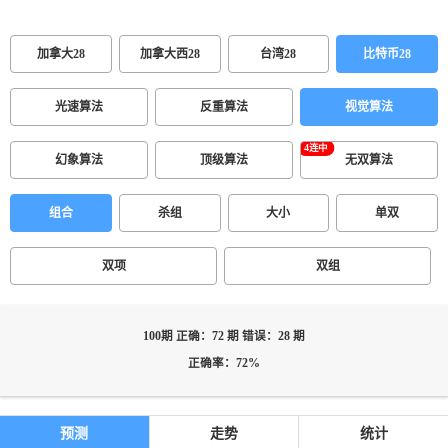
加拿大28
加拿大西28
台湾28
比特币28
光速算法
反重算法
视觉算法
幻象算法
顶级算法
无双算法
组合
杀组
大小
单双
双项
双组
100期 正确：72 期 错误：28 期
正确率：72%
预测
走势
统计