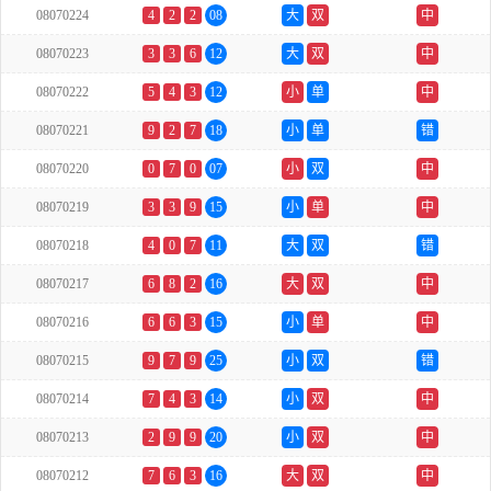
08070224
4
2
2
08
大
双
中
08070223
3
3
6
12
大
双
中
08070222
5
4
3
12
小
单
中
08070221
9
2
7
18
小
单
错
08070220
0
7
0
07
小
双
中
08070219
3
3
9
15
小
单
中
08070218
4
0
7
11
大
双
错
08070217
6
8
2
16
大
双
中
08070216
6
6
3
15
小
单
中
08070215
9
7
9
25
小
双
错
08070214
7
4
3
14
小
双
中
08070213
2
9
9
20
小
双
中
08070212
7
6
3
16
大
双
中