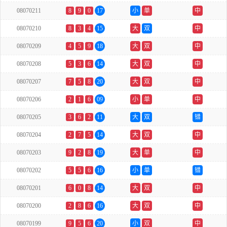
08070211
8
9
0
17
小
单
中
08070210
8
3
4
15
大
双
中
08070209
4
5
9
18
大
双
中
08070208
5
3
6
14
大
双
中
08070207
7
5
8
20
大
双
中
08070206
2
1
6
09
小
单
中
08070205
3
6
2
11
大
双
错
08070204
2
7
5
14
大
双
中
08070203
9
2
8
19
大
单
中
08070202
5
5
6
16
小
单
错
08070201
6
0
8
14
大
双
中
08070200
2
8
6
16
大
双
中
08070199
9
5
6
20
小
双
中