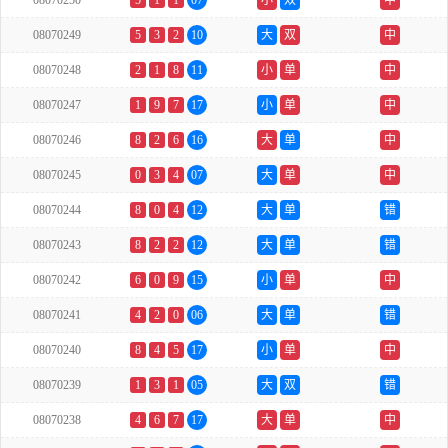
08070250
5
1
1
07
小
双
中
08070249
5
3
2
10
大
双
中
08070248
2
1
8
11
小
单
中
08070247
1
9
7
17
小
单
中
08070246
8
2
6
16
大
单
中
08070245
0
3
4
07
大
单
中
08070244
8
0
4
12
大
单
错
08070243
8
2
2
12
大
单
错
08070242
6
0
9
15
小
单
中
08070241
4
2
0
06
大
单
错
08070240
8
4
5
17
小
单
中
08070239
1
3
1
05
大
双
错
08070238
4
6
7
17
大
单
中