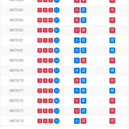
08070186
8
9
0
17
大
单
中
08070185
2
6
3
11
小
双
中
08070184
9
9
9
27
大
双
中
08070183
1
1
3
05
小
单
中
08070182
9
1
5
15
小
双
错
08070181
0
1
8
09
大
双
错
08070180
5
4
7
16
小
双
中
08070179
3
4
4
11
大
双
错
08070178
5
4
7
16
大
单
中
08070177
2
9
3
14
小
单
错
08070176
1
1
6
08
小
单
中
08070175
3
8
2
13
小
双
中
08070174
3
6
7
16
小
双
中