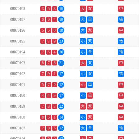
08070198
3
5
8
16
大
双
中
08070197
0
6
4
10
大
单
错
08070196
5
5
0
10
大
双
中
08070195
7
7
9
23
小
双
错
08070194
7
5
4
16
小
单
错
08070193
8
7
6
21
大
双
中
08070192
7
9
1
17
小
双
错
08070191
5
7
0
12
小
单
中
08070190
4
4
9
17
小
单
中
08070189
7
8
7
22
大
双
中
08070188
8
5
1
14
小
双
中
08070187
7
0
5
12
大
单
错