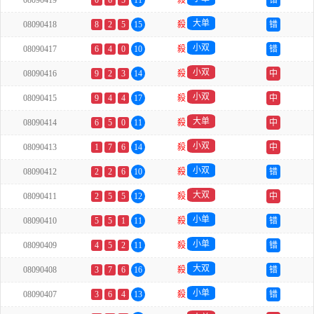
08090419
0
6
5
11
殺
错
大单
08090418
8
2
5
15
殺
错
小双
08090417
6
4
0
10
殺
错
小双
08090416
9
2
3
14
殺
中
小双
08090415
9
4
4
17
殺
中
大单
08090414
6
5
0
11
殺
中
小双
08090413
1
7
6
14
殺
中
小双
08090412
2
2
6
10
殺
错
大双
08090411
2
5
5
12
殺
中
小单
08090410
5
5
1
11
殺
错
小单
08090409
4
5
2
11
殺
错
大双
08090408
3
7
6
16
殺
错
小单
08090407
3
6
4
13
殺
错