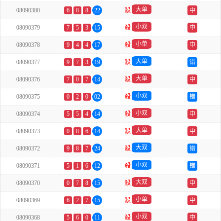
大单
08090380
6
8
8
22
殺
中
小双
08090379
7
5
3
15
殺
中
小单
08090378
9
4
4
17
殺
中
大单
08090377
9
7
3
19
殺
错
大单
08090376
7
0
7
14
殺
中
小双
08090375
0
2
0
02
殺
错
小双
08090374
5
5
4
14
殺
中
大单
08090373
0
8
6
14
殺
中
大双
08090372
9
8
7
24
殺
错
小双
08090371
5
1
6
12
殺
错
大双
08090370
0
7
8
15
殺
中
小单
08090369
6
2
7
15
殺
中
小双
08090368
5
6
0
11
殺
中