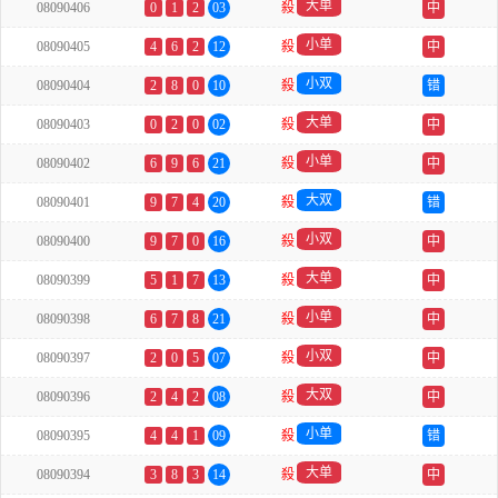
大单
08090406
0
1
2
03
殺
中
小单
08090405
4
6
2
12
殺
中
小双
08090404
2
8
0
10
殺
错
大单
08090403
0
2
0
02
殺
中
小单
08090402
6
9
6
21
殺
中
大双
08090401
9
7
4
20
殺
错
小双
08090400
9
7
0
16
殺
中
大单
08090399
5
1
7
13
殺
中
小单
08090398
6
7
8
21
殺
中
小双
08090397
2
0
5
07
殺
中
大双
08090396
2
4
2
08
殺
中
小单
08090395
4
4
1
09
殺
错
大单
08090394
3
8
3
14
殺
中