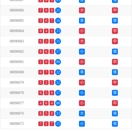
08090087
2
0
3
05
双
错
08090086
7
6
8
21
大
中
08090085
3
6
7
16
单
错
08090084
8
4
1
13
小
中
08090083
6
2
7
15
大
中
08090082
8
6
3
17
小
错
08090081
2
0
7
09
小
中
08090080
6
7
9
22
单
错
08090079
5
2
5
12
小
中
08090078
6
5
6
17
小
错
08090077
4
0
4
08
小
中
08090076
8
5
0
13
大
错
08090075
7
1
7
15
小
错