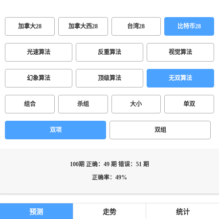
加拿大28
加拿大西28
台湾28
比特币28
光速算法
反重算法
视觉算法
幻象算法
顶级算法
无双算法
组合
杀组
大小
单双
双项
双组
100期 正确：49 期 错误：51 期
正确率：49%
预测
走势
统计