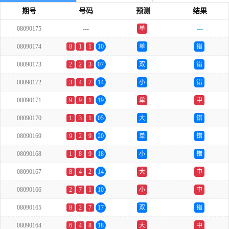
期号
号码
预测
结果
08090175
---
单
---
08090174
8
1
1
10
单
错
08090173
2
2
3
07
双
错
08090172
3
4
7
14
小
错
08090171
9
9
1
19
单
中
08090170
1
3
1
05
大
错
08090169
9
2
9
20
单
错
08090168
1
8
9
18
小
错
08090167
8
4
2
14
大
中
08090166
2
7
1
10
小
中
08090165
8
2
7
17
双
错
08090164
6
4
8
18
大
中