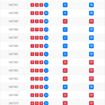
3467091
3
3
5
11
大
错
3467090
5
0
1
06
大
错
3467089
2
1
5
08
小
中
3467088
9
7
9
25
小
错
3467087
8
8
8
24
小
错
3467086
7
9
3
19
小
错
3467085
1
7
3
11
大
错
3467084
9
2
8
19
大
中
3467083
9
1
1
11
小
中
3467082
1
5
8
14
大
中
3467081
5
2
6
13
大
错
3467080
5
2
9
16
大
中
3467079
8
9
9
26
大
中