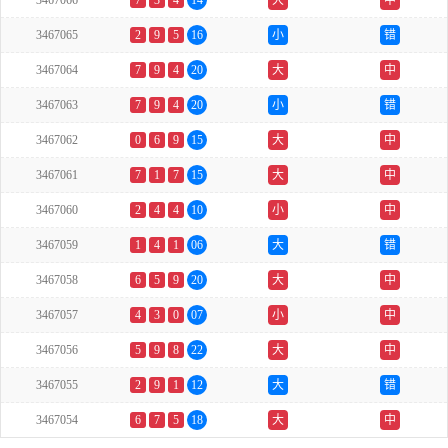
3467066
7
3
4
14
大
中
3467065
2
9
5
16
小
错
3467064
7
9
4
20
大
中
3467063
7
9
4
20
小
错
3467062
0
6
9
15
大
中
3467061
7
1
7
15
大
中
3467060
2
4
4
10
小
中
3467059
1
4
1
06
大
错
3467058
6
5
9
20
大
中
3467057
4
3
0
07
小
中
3467056
5
9
8
22
大
中
3467055
2
9
1
12
大
错
3467054
6
7
5
18
大
中