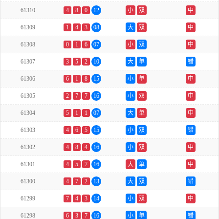
61310
4
8
0
12
小
双
中
61309
1
4
3
08
大
双
中
61308
0
1
6
07
小
双
中
61307
3
5
2
10
大
单
错
61306
6
1
8
15
小
单
中
61305
2
7
7
16
小
双
中
61304
5
1
1
07
大
单
中
61303
4
6
5
15
小
双
错
61302
4
8
4
16
小
双
中
61301
4
5
7
16
大
单
中
61300
4
7
2
13
大
双
错
61299
7
4
3
14
小
双
中
61298
6
3
7
16
小
单
错