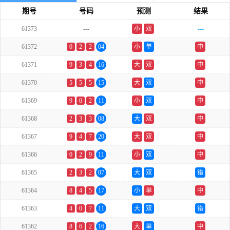
期号
号码
预测
结果
61373
---
小
双
---
61372
0
2
2
04
小
单
中
61371
9
3
4
16
大
双
中
61370
5
5
5
15
大
双
中
61369
9
0
2
11
小
双
中
61368
2
3
3
08
大
双
中
61367
9
4
7
20
大
双
中
61366
0
2
9
11
小
双
中
61365
2
3
2
07
大
双
错
61364
8
4
5
17
小
单
中
61363
4
0
7
11
大
双
错
61362
8
6
2
16
大
单
中