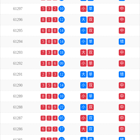
61297
5
3
2
10
小
单
中
61296
8
1
3
12
大
双
中
61295
6
0
8
14
小
双
中
61294
5
0
9
14
小
单
错
61293
7
3
8
18
大
双
中
61292
3
0
6
09
小
单
中
61291
2
7
3
12
大
单
错
61290
3
5
6
14
小
双
中
61289
8
1
1
10
小
单
中
61288
7
6
9
22
小
双
中
61287
0
1
4
05
小
双
中
61286
6
9
2
17
大
双
中