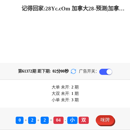
记得回家:28Yc.cOm 加拿大28-预测|加拿大PC结果查询|28在线预测咪牌查询|加拿大PC在线预测_专注研究_加拿大PC28_官方!
第
61372
期 距下期:
02
分
00
秒
广告开关：
大单
未开:
2
期
大双
未开:
1
期
小单
未开:
3
期
0
2
2
04
小
双
咪牌
+
+
=
-