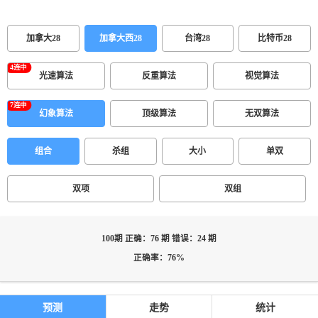
加拿大28
加拿大西28
台湾28
比特币28
光速算法
反重算法
视觉算法
幻象算法
顶级算法
无双算法
组合
杀组
大小
单双
双项
双组
100期 正确：76 期 错误：24 期
正确率：76%
预测
走势
统计