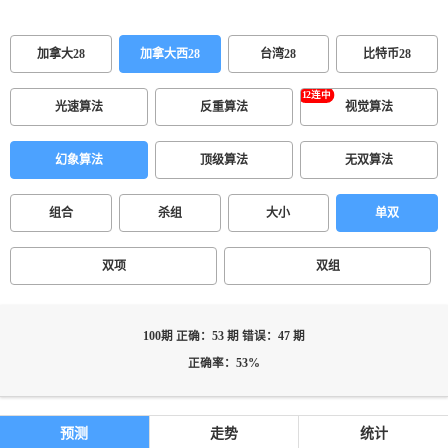
加拿大28
加拿大西28
台湾28
比特币28
光速算法
反重算法
视觉算法
幻象算法
顶级算法
无双算法
组合
杀组
大小
单双
双项
双组
100期 正确：53 期 错误：47 期
正确率：53%
预测
走势
统计