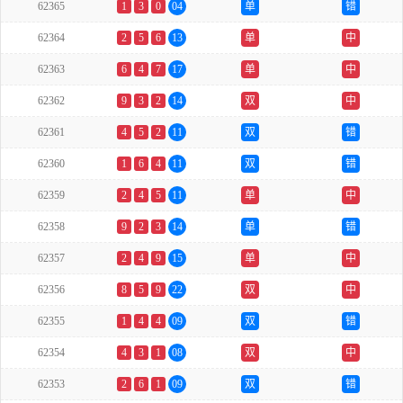
62365
1
3
0
04
单
错
62364
2
5
6
13
单
中
62363
6
4
7
17
单
中
62362
9
3
2
14
双
中
62361
4
5
2
11
双
错
62360
1
6
4
11
双
错
62359
2
4
5
11
单
中
62358
9
2
3
14
单
错
62357
2
4
9
15
单
中
62356
8
5
9
22
双
中
62355
1
4
4
09
双
错
62354
4
3
1
08
双
中
62353
2
6
1
09
双
错