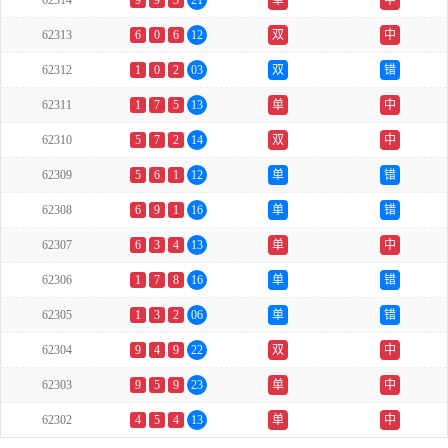
62314
9
9
3
21
单
中
62313
6
0
6
12
双
中
62312
1
0
2
03
双
错
62311
1
7
5
13
单
中
62310
5
7
2
14
双
中
62309
5
6
1
12
单
错
62308
6
9
1
16
单
错
62307
6
3
4
13
单
中
62306
1
7
8
16
单
错
62305
1
3
2
06
单
错
62304
9
4
9
22
双
中
62303
9
5
9
23
单
中
62302
4
5
4
13
单
中