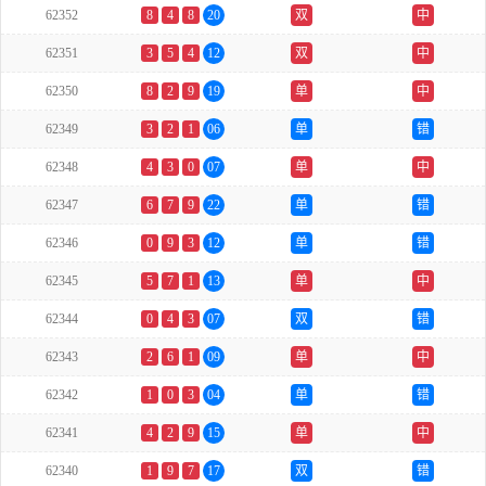
62352
8
4
8
20
双
中
62351
3
5
4
12
双
中
62350
8
2
9
19
单
中
62349
3
2
1
06
单
错
62348
4
3
0
07
单
中
62347
6
7
9
22
单
错
62346
0
9
3
12
单
错
62345
5
7
1
13
单
中
62344
0
4
3
07
双
错
62343
2
6
1
09
单
中
62342
1
0
3
04
单
错
62341
4
2
9
15
单
中
62340
1
9
7
17
双
错