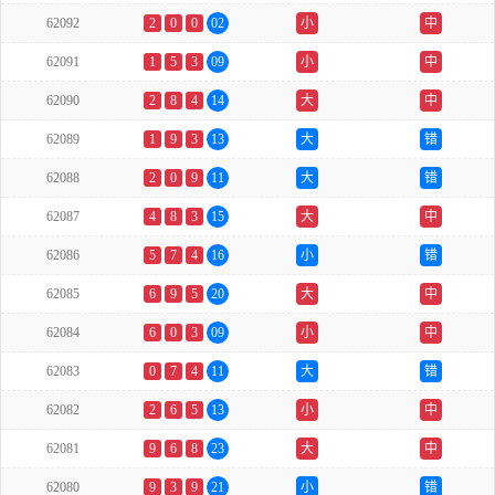
62092
2
0
0
02
小
中
62091
1
5
3
09
小
中
62090
2
8
4
14
大
中
62089
1
9
3
13
大
错
62088
2
0
9
11
大
错
62087
4
8
3
15
大
中
62086
5
7
4
16
小
错
62085
6
9
5
20
大
中
62084
6
0
3
09
小
中
62083
0
7
4
11
大
错
62082
2
6
5
13
小
中
62081
9
6
8
23
大
中
62080
9
3
9
21
小
错