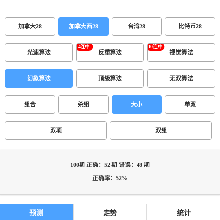
加拿大28
加拿大西28
台湾28
比特币28
光速算法
反重算法
视觉算法
幻象算法
顶级算法
无双算法
组合
杀组
大小
单双
双项
双组
100期 正确：52 期 错误：48 期
正确率：52%
预测
走势
统计