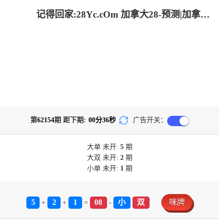
记得回家:28Yc.cOm 加拿大28-预测|加拿大PC结果查询|28在线预测咪牌查询|加拿大PC在线预测_专注研究_加拿大PC28_官方!
第
62154
期 距下期:
00
分
36
秒
广告开关：
大单
未开:
5
期
大双
未开:
2
期
小单
未开:
1
期
5
2
1
08
小
双
咪牌
+
+
=
-