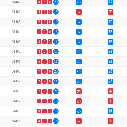
61467
8
6
6
20
小
错
61466
4
9
2
15
大
中
61465
2
0
8
10
大
错
61464
1
6
6
13
大
错
61463
8
0
3
11
大
错
61462
8
2
5
15
小
错
61461
6
4
1
11
大
错
61460
7
7
6
20
小
错
61459
2
9
0
11
大
错
61458
7
7
7
21
大
中
61457
1
9
3
13
小
中
61456
0
9
7
16
小
错
61455
4
9
3
16
大
中