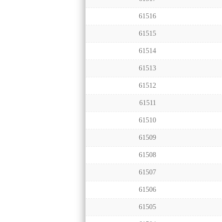
61516
61515
61514
61513
61512
61511
61510
61509
61508
61507
61506
61505