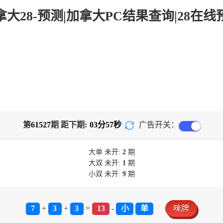
第
61527
期 距下期:
03
分
57
秒
广告开关：
大单
未开:
2
期
大双
未开:
1
期
小双
未开:
9
期
7
+
3
+
3
=
13
-
小
单
咪牌