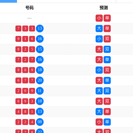
号码
预测
---
小
单
13
大
单
7
3
3
16
小
双
9
1
6
15
大
双
8
2
5
16
大
单
7
2
7
18
小
双
9
0
9
20
大
单
6
7
7
11
大
双
2
0
9
18
大
双
6
9
3
13
大
单
4
8
1
08
小
单
2
2
4
22
大
双
7
7
8