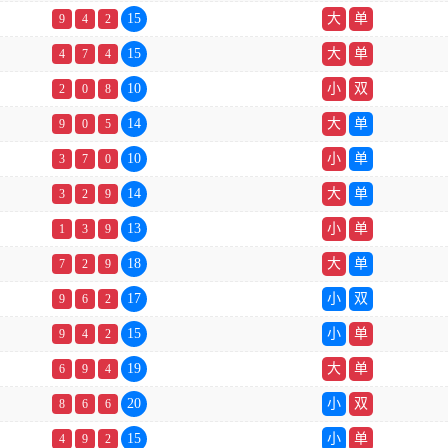
15
大
单
9
4
2
15
大
单
4
7
4
10
小
双
2
0
8
14
大
单
9
0
5
10
小
单
3
7
0
14
大
单
3
2
9
13
小
单
1
3
9
18
大
单
7
2
9
17
小
双
9
6
2
15
小
单
9
4
2
19
大
单
6
9
4
20
小
双
8
6
6
15
小
单
4
9
2