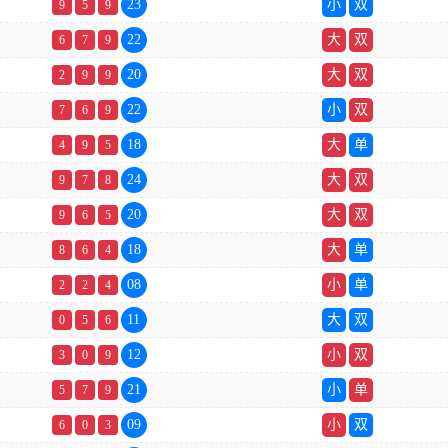
23
小
双
9
5
9
22
大
双
6
7
9
20
大
双
2
9
9
22
小
双
7
6
9
18
大
单
4
9
5
24
大
双
9
7
8
20
大
双
9
6
5
18
大
单
8
6
4
08
小
单
2
2
4
11
大
双
0
5
6
12
小
双
3
0
9
21
小
单
5
7
9
09
小
双
6
0
3