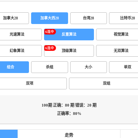
加拿大28
加拿大西28
台湾28
比特币28
光速算法
反重算法
视觉算法
幻象算法
顶级算法
无双算法
组合
杀组
大小
单双
双项
双组
100期 正确：80 期 错误：20 期
正确率：80%
走势