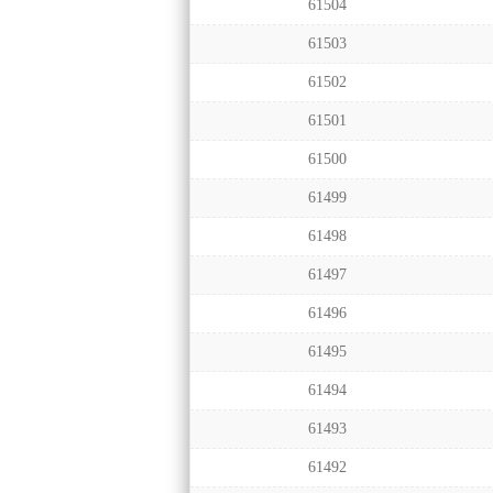
61504
61503
61502
61501
61500
61499
61498
61497
61496
61495
61494
61493
61492