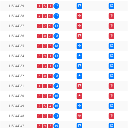
115044359
1
5
1
07
双
错
115044358
4
3
0
07
小
中
115044357
2
2
9
13
小
中
115044356
0
0
8
08
双
中
115044355
9
7
2
18
小
错
115044354
3
9
1
13
大
错
115044353
9
3
1
13
双
错
115044352
6
0
2
08
大
错
115044351
1
1
2
04
双
中
115044350
3
7
6
16
大
中
115044349
7
5
4
16
小
错
115044348
9
7
7
23
单
中
115044347
5
9
5
19
双
错