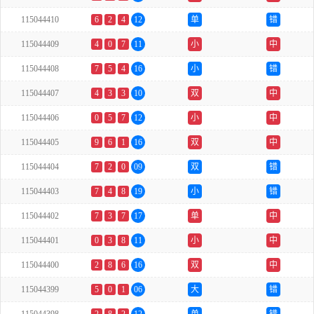
115044410
6
2
4
12
单
错
115044409
4
0
7
11
小
中
115044408
7
5
4
16
小
错
115044407
4
3
3
10
双
中
115044406
0
5
7
12
小
中
115044405
9
6
1
16
双
中
115044404
7
2
0
09
双
错
115044403
7
4
8
19
小
错
115044402
7
3
7
17
单
中
115044401
0
3
8
11
小
中
115044400
2
8
6
16
双
中
115044399
5
0
1
06
大
错