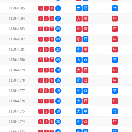
115044585
6
5
0
11
大
双
错
115044584
7
5
5
17
大
单
中
115044583
1
1
7
09
小
单
中
115044582
6
3
0
09
小
双
中
115044581
8
8
7
23
小
单
中
115044580
0
2
7
09
大
双
错
115044579
9
1
8
18
大
双
中
115044578
7
3
6
16
小
双
中
115044577
6
9
4
19
小
双
错
115044576
0
3
7
10
大
双
中
115044575
4
2
4
10
大
单
错
115044574
8
4
8
20
小
双
中