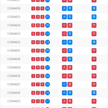
115044637
2
4
7
13
小
单
中
115044636
1
3
0
04
大
单
错
115044635
3
0
4
07
大
双
错
115044634
8
0
0
08
小
双
中
115044633
8
1
4
13
小
双
中
115044632
6
4
4
14
小
单
错
115044631
0
0
9
09
小
双
中
115044630
2
6
3
11
小
双
中
115044629
9
9
9
27
大
单
中
115044628
1
6
1
08
小
双
中
115044627
9
7
0
16
小
双
中
115044626
8
9
2
19
小
双
错
115044625
8
3
6
17
大
单
中