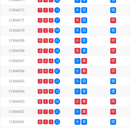
115044573
8
3
7
18
小
单
错
115044572
7
1
5
13
大
双
错
115044571
1
8
8
17
大
双
中
115044570
1
3
5
09
大
双
错
115044569
0
3
0
03
小
双
中
115044568
4
7
9
20
大
单
中
115044567
6
9
4
19
小
单
中
115044566
3
0
4
07
大
单
中
115044565
3
3
9
15
小
双
错
115044564
6
6
6
18
小
单
错
115044563
8
1
0
09
小
单
中
115044562
9
7
5
21
小
单
中
115044561
8
1
3
12
大
单
错