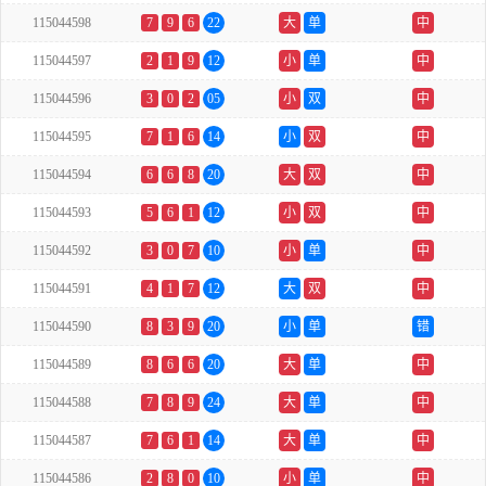
115044598
7
9
6
22
大
单
中
115044597
2
1
9
12
小
单
中
115044596
3
0
2
05
小
双
中
115044595
7
1
6
14
小
双
中
115044594
6
6
8
20
大
双
中
115044593
5
6
1
12
小
双
中
115044592
3
0
7
10
小
单
中
115044591
4
1
7
12
大
双
中
115044590
8
3
9
20
小
单
错
115044589
8
6
6
20
大
单
中
115044588
7
8
9
24
大
单
中
115044587
7
6
1
14
大
单
中
115044586
2
8
0
10
小
单
中