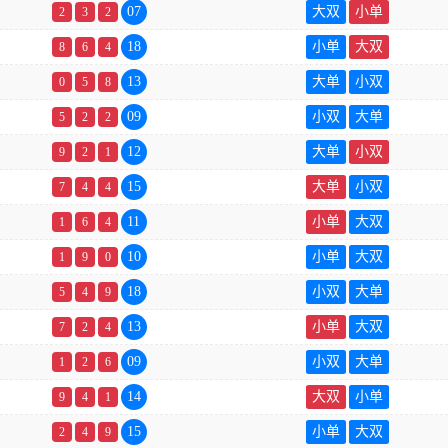
07
大双
小单
2
3
2
18
小单
大双
8
6
4
13
大单
小双
0
5
8
09
小双
大单
5
2
2
12
大单
小双
9
2
1
15
大单
小双
7
4
4
11
小单
大双
1
6
4
10
小单
大双
1
9
0
18
小双
大单
5
4
9
13
小单
大双
7
2
4
09
小双
大单
1
2
6
14
大双
小单
9
4
1
15
小单
大双
2
4
9