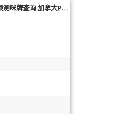
记得回家:28Yc.cOm 加拿大28-预测|加拿大PC结果查询|28在线预测咪牌查询|加拿大PC在线预测_专注研究_加拿大PC28_官方!