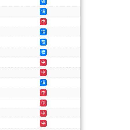
错
错
中
错
错
错
中
中
错
中
中
中
中