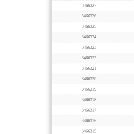
3466327
3466326
3466325
3466324
3466323
3466322
3466321
3466320
3466319
3466318
3466317
3466316
3466315