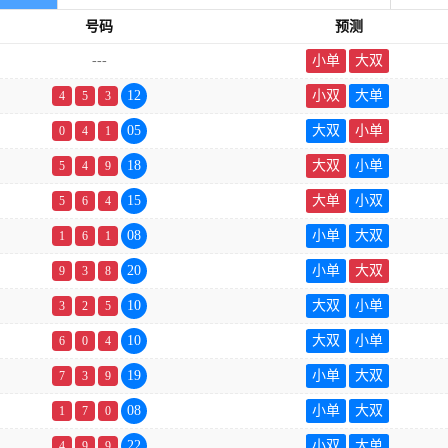
号码
预测
---
小单
大双
12
小双
大单
4
5
3
05
大双
小单
0
4
1
18
大双
小单
5
4
9
15
大单
小双
5
6
4
08
小单
大双
1
6
1
20
小单
大双
9
3
8
10
大双
小单
3
2
5
10
大双
小单
6
0
4
19
小单
大双
7
3
9
08
小单
大双
1
7
0
22
小双
大单
4
9
9