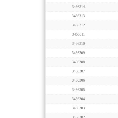
3466314
3466313
3466312
3466311
3466310
3466309
3466308
3466307
3466306
3466305
3466304
3466303
3466302