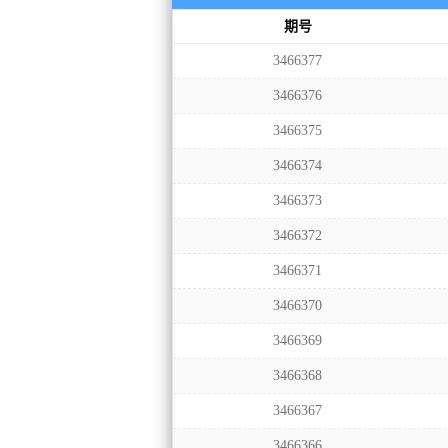
期号
3466377
3466376
3466375
3466374
3466373
3466372
3466371
3466370
3466369
3466368
3466367
3466366