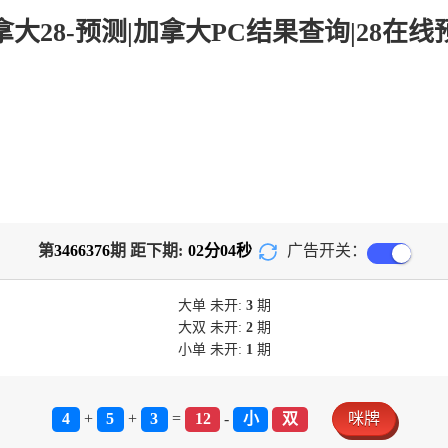
第
3466376
期 距下期:
02
分
03
秒
广告开关：
大单
未开:
3
期
大双
未开:
2
期
小单
未开:
1
期
4
+
5
+
3
=
12
-
小
双
咪牌