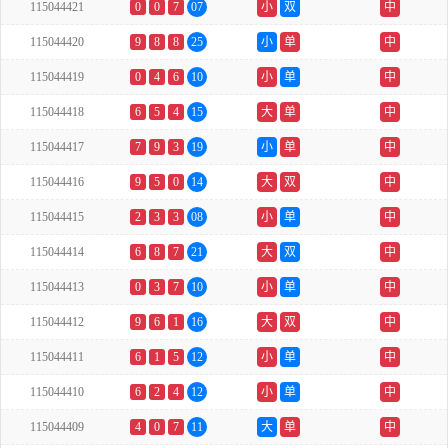
115044421
0
0
7
07
小
双
中
115044420
9
8
8
25
小
单
中
115044419
0
4
6
10
小
单
中
115044418
6
5
4
15
大
单
中
115044417
7
9
3
19
小
单
中
115044416
9
5
0
14
大
双
中
115044415
2
3
3
08
小
单
中
115044414
6
8
7
21
大
双
中
115044413
0
3
7
10
小
单
中
115044412
9
6
1
16
大
双
中
115044411
6
1
5
12
小
单
中
115044410
6
2
4
12
小
单
中
115044409
4
0
7
11
大
单
中