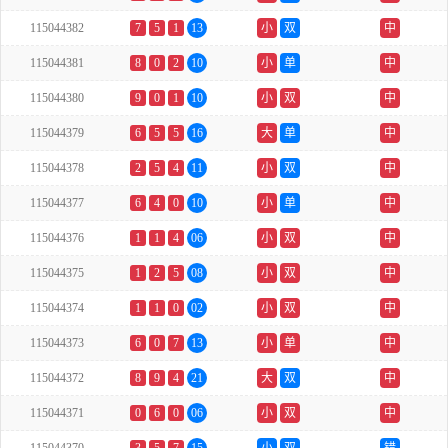
115044382
7
5
1
13
小
双
中
115044381
8
0
2
10
小
单
中
115044380
9
0
1
10
小
双
中
115044379
6
5
5
16
大
单
中
115044378
2
5
4
11
小
双
中
115044377
6
4
0
10
小
单
中
115044376
1
1
4
06
小
双
中
115044375
1
2
5
08
小
双
中
115044374
1
1
0
02
小
双
中
115044373
6
0
7
13
小
单
中
115044372
8
9
4
21
大
双
中
115044371
0
6
0
06
小
双
中