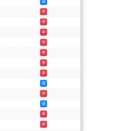
错
中
中
中
中
中
中
中
错
中
错
中
中