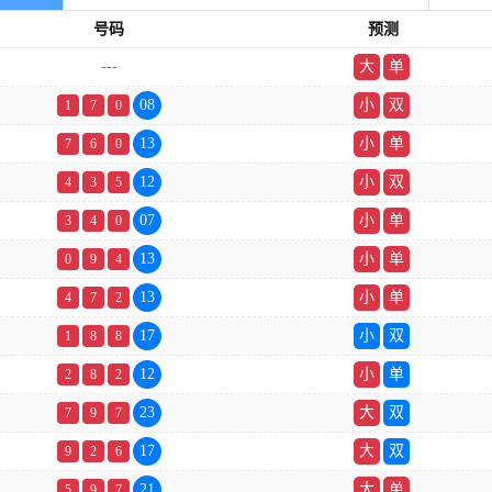
号码
预测
---
大
单
08
小
双
1
7
0
13
小
单
7
6
0
12
小
双
4
3
5
07
小
单
3
4
0
13
小
单
0
9
4
13
小
单
4
7
2
17
小
双
1
8
8
12
小
单
2
8
2
23
大
双
7
9
7
17
大
双
9
2
6
21
大
单
5
9
7