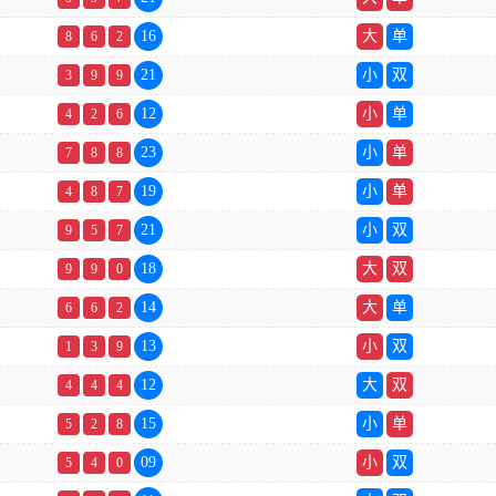
16
大
单
8
6
2
21
小
双
3
9
9
12
小
单
4
2
6
23
小
单
7
8
8
19
小
单
4
8
7
21
小
双
9
5
7
18
大
双
9
9
0
14
大
单
6
6
2
13
小
双
1
3
9
12
大
双
4
4
4
15
小
单
5
2
8
09
小
双
5
4
0