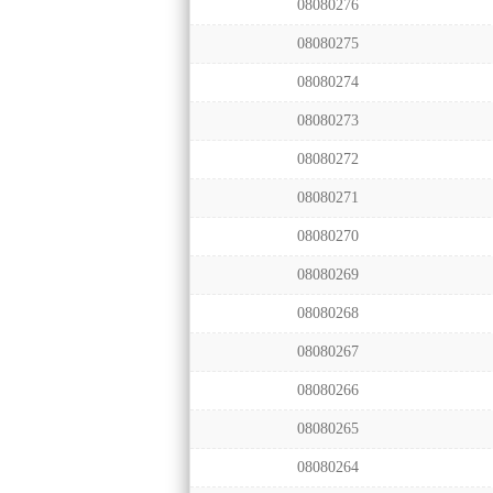
08080276
08080275
08080274
08080273
08080272
08080271
08080270
08080269
08080268
08080267
08080266
08080265
08080264