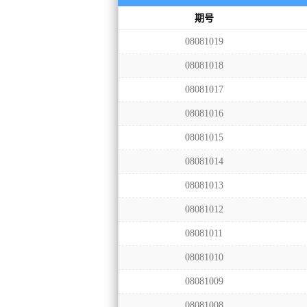
期号
08081019
08081018
08081017
08081016
08081015
08081014
08081013
08081012
08081011
08081010
08081009
08081008