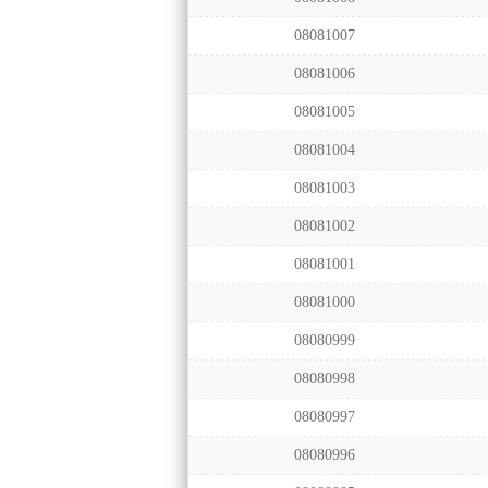
08081007
08081006
08081005
08081004
08081003
08081002
08081001
08081000
08080999
08080998
08080997
08080996