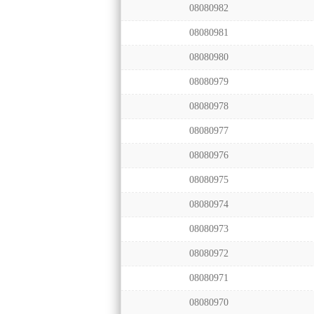
08080982
08080981
08080980
08080979
08080978
08080977
08080976
08080975
08080974
08080973
08080972
08080971
08080970