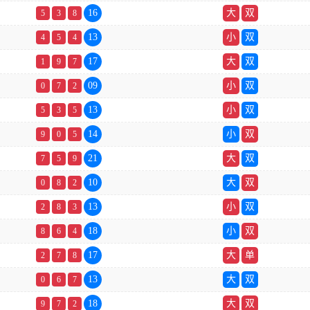
16
大
双
5
3
8
13
小
双
4
5
4
17
大
双
1
9
7
09
小
双
0
7
2
13
小
双
5
3
5
14
小
双
9
0
5
21
大
双
7
5
9
10
大
双
0
8
2
13
小
双
2
8
3
18
小
双
8
6
4
17
大
单
2
7
8
13
大
双
0
6
7
18
大
双
9
7
2