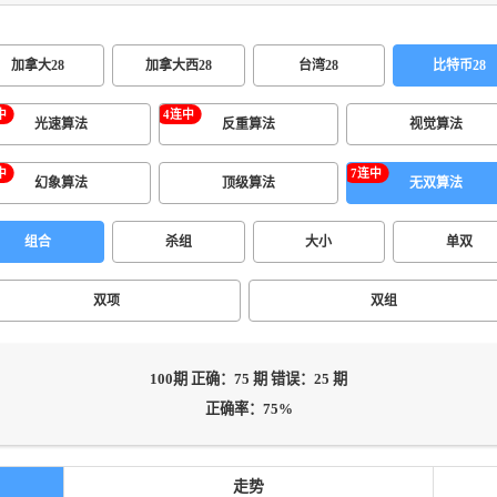
加拿大28
加拿大西28
台湾28
比特币28
光速算法
反重算法
视觉算法
幻象算法
顶级算法
无双算法
组合
杀组
大小
单双
双项
双组
100期 正确：75 期 错误：25 期
正确率：75%
走势