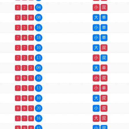
04
小
双
1
2
1
08
大
单
3
5
0
16
小
单
2
5
9
18
小
单
7
4
7
10
大
双
2
7
1
13
小
双
7
2
4
09
大
单
5
2
2
10
小
双
0
9
1
13
小
单
7
5
1
10
大
双
1
9
0
20
小
双
9
6
5
16
大
双
1
7
8
15
小
双
6
9
0