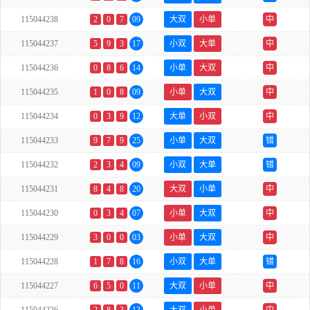
115044238
2
0
7
09
大双
小单
中
115044237
5
9
3
17
小双
大单
中
115044236
0
8
6
14
小单
大双
中
115044235
1
0
8
09
小单
大双
中
115044234
0
3
9
12
大单
小双
中
115044233
9
7
9
25
小单
大双
错
115044232
2
3
4
09
小双
大单
错
115044231
8
4
8
20
大双
小单
中
115044230
0
3
4
07
小单
大双
中
115044229
3
0
0
03
小单
大双
中
115044228
1
7
8
16
小双
大单
错
115044227
6
5
0
11
大双
小单
中