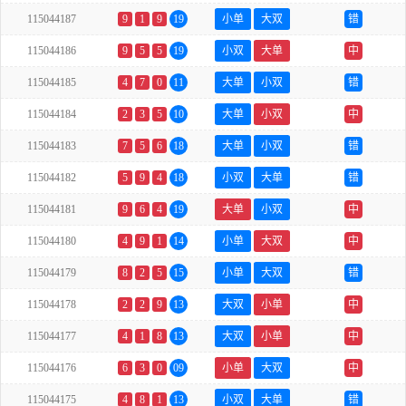
115044187
9
1
9
19
小单
大双
错
115044186
9
5
5
19
小双
大单
中
115044185
4
7
0
11
大单
小双
错
115044184
2
3
5
10
大单
小双
中
115044183
7
5
6
18
大单
小双
错
115044182
5
9
4
18
小双
大单
错
115044181
9
6
4
19
大单
小双
中
115044180
4
9
1
14
小单
大双
中
115044179
8
2
5
15
小单
大双
错
115044178
2
2
9
13
大双
小单
中
115044177
4
1
8
13
大双
小单
中
115044176
6
3
0
09
小单
大双
中
115044175
4
8
1
13
小双
大单
错