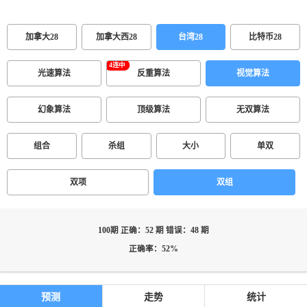
加拿大28
加拿大西28
台湾28
比特币28
光速算法
反重算法
视觉算法
幻象算法
顶级算法
无双算法
组合
杀组
大小
单双
双项
双组
100期 正确：52 期 错误：48 期
正确率：52%
预测
走势
统计