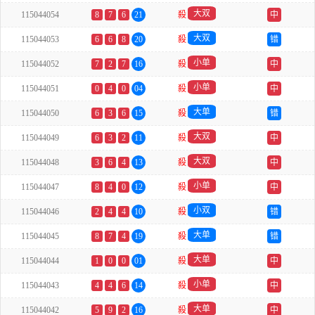
大双
115044054
8
7
6
21
殺
中
大双
115044053
6
6
8
20
殺
错
小单
115044052
7
2
7
16
殺
中
小单
115044051
0
4
0
04
殺
中
大单
115044050
6
3
6
15
殺
错
大双
115044049
6
3
2
11
殺
中
大双
115044048
3
6
4
13
殺
中
小单
115044047
8
4
0
12
殺
中
小双
115044046
2
4
4
10
殺
错
大单
115044045
8
7
4
19
殺
错
大单
115044044
1
0
0
01
殺
中
小单
115044043
4
4
6
14
殺
中
大单
115044042
5
9
2
16
殺
中