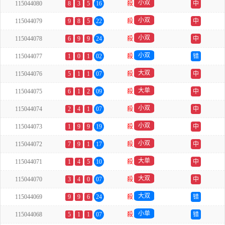
小双
115044080
8
3
5
16
殺
中
小双
115044079
9
8
5
22
殺
中
小双
115044078
6
9
9
24
殺
中
小双
115044077
1
0
1
02
殺
错
大双
115044076
5
1
1
07
殺
中
大单
115044075
6
1
2
09
殺
中
小双
115044074
2
4
1
07
殺
中
小双
115044073
1
9
9
19
殺
中
小双
115044072
7
9
1
17
殺
中
大单
115044071
1
4
5
10
殺
中
大双
115044070
3
4
0
07
殺
中
大双
115044069
9
9
6
24
殺
错
小单
115044068
5
1
1
07
殺
错